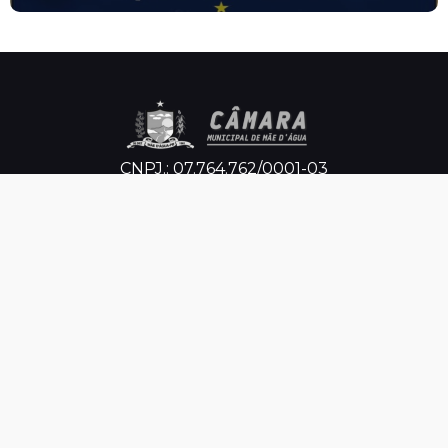
CNPJ.: 07.764.762/0001-03
Horário de
Atendimento
 Segunda-feira à sexta-feira, das 08:00h às 
13:00h
Endereço
Físico