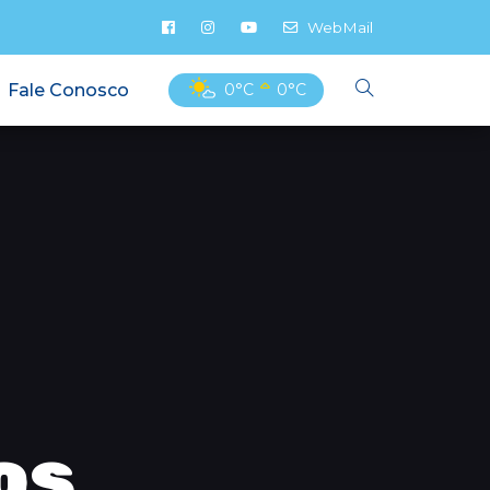
WebMail
Fale Conosco
0°C
0°C
os