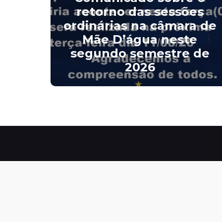
retorno das sessões
gua
ordinárias na câmara de
eira
Mãe D’água neste
ão
segundo semestre de
2026
Hor
Ate
CNPJ.: 07.764.762/0001-03
 Se