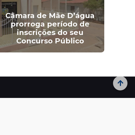
Câ
Câmara de Mãe D’água
apr
prorroga período de
l
inscrições do seu
or
Concurso Público
Telefones
Úteis
(83) 3428-1006