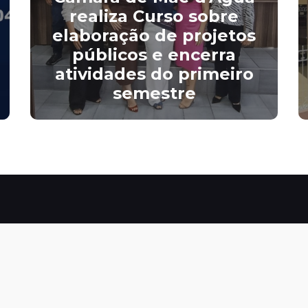
realiza Curso sobre
elaboração de projetos
públicos e encerra
atividades do primeiro
semestre
ário de
Endereço
ndimento
Físico
gunda-feira à sexta-
 R. Leonardo Camboim, 