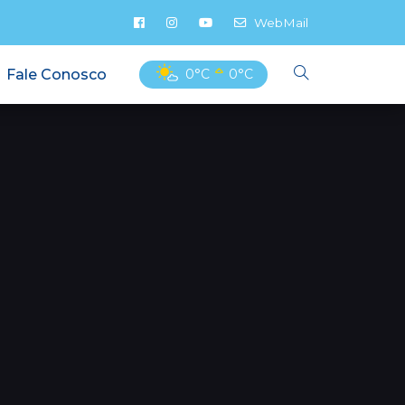
WebMail
Fale Conosco
0°C
0°C